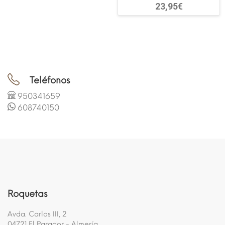
23,95€
Teléfonos
950341659
608740150
Roquetas
Avda. Carlos III, 2
04721 El Parador - Almería