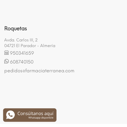
Roquetas
Avda. Carlos III, 2
04721 El Parador - Almería
950341659
608740150
pedidos@farmaciaterranea.com